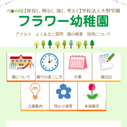
アクセス
よくあるご質問
園の概要
採用について
園について
園での過ごし方
行事
園日記
入園案内
預かり保育
未就園児