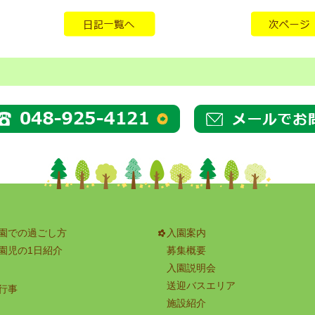
園での過ごし方
入園案内
園児の1日紹介
募集概要
入園説明会
送迎バスエリア
行事
施設紹介