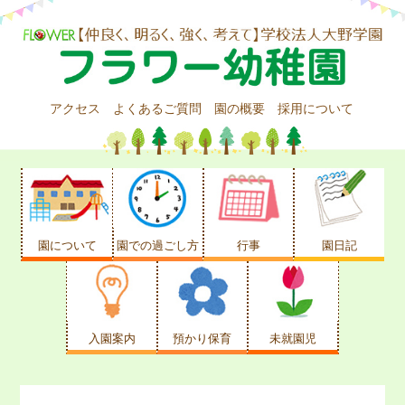
アクセス
よくあるご質問
園の概要
採用について
園について
園での過ごし方
行事
園日記
入園案内
預かり保育
未就園児