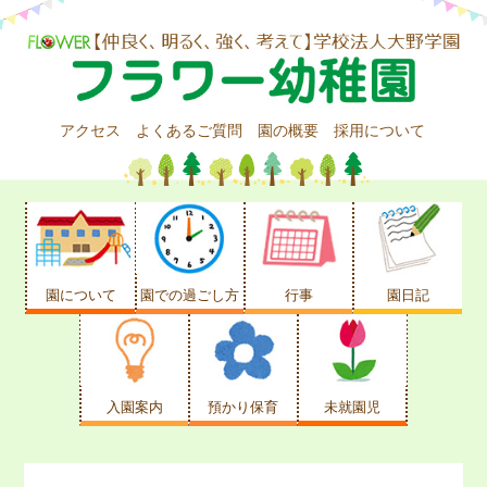
アクセス
よくあるご質問
園の概要
採用について
園について
園での過ごし方
行事
園日記
入園案内
預かり保育
未就園児