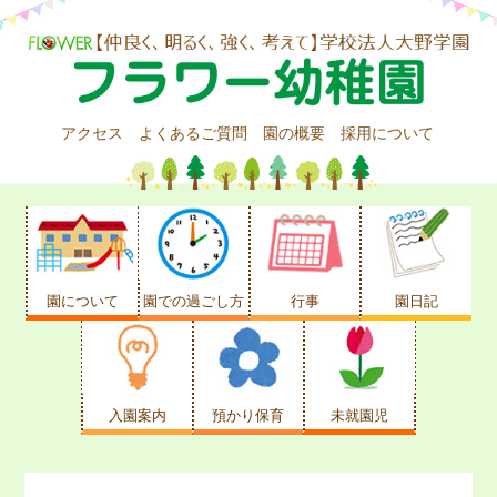
アクセス
よくあるご質問
園の概要
採用について
園について
園での過ごし方
行事
園日記
入園案内
預かり保育
未就園児