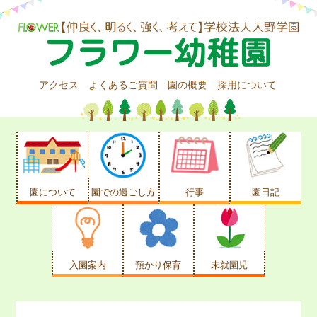
アクセス
よくあるご質問
園の概要
採用について
園について
園での過ごし方
行事
園日記
入園案内
預かり保育
未就園児