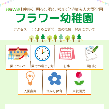
アクセス
よくあるご質問
園の概要
採用について
園について
園での過ごし方
行事
園日記
入園案内
預かり保育
未就園児