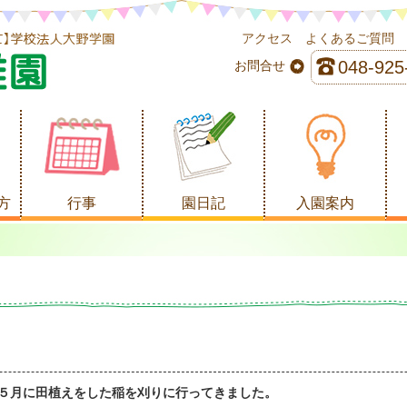
アクセス
よくあるご質問
048-925
お問合せ
方
行事
園日記
入園案内
５月に田植えをした稲を刈りに行ってきました。