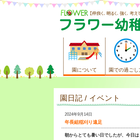
園について
園での過ごし
園日記 / イベント
2024年9月14日
年長組稲刈り遠足
朝からとても暑い日でしたが、今日は