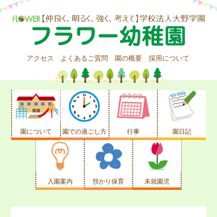
アクセス
よくあるご質問
園の概要
採用について
園について
園での過ごし方
行事
園日記
入園案内
預かり保育
未就園児