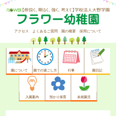
アクセス
よくあるご質問
園の概要
採用について
園について
園での過ごし方
行事
園日記
入園案内
預かり保育
未就園児