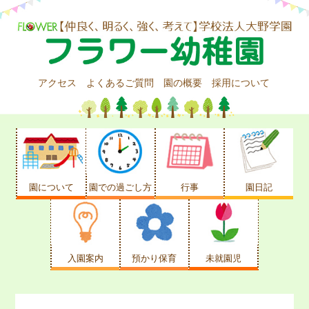
アクセス
よくあるご質問
園の概要
採用について
園について
園での過ごし方
行事
園日記
入園案内
預かり保育
未就園児