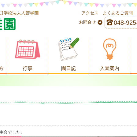
アクセス
よくあるご質問
048-925
お問合せ
方
行事
園日記
入園案内
生会でした。