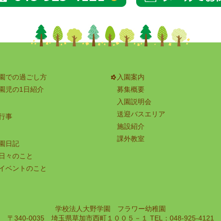
園での過ごし方
入園案内
園児の1日紹介
募集概要
入園説明会
送迎バスエリア
行事
施設紹介
課外教室
園日記
日々のこと
イベントのこと
学校法人大野学園 フラワー幼稚園
〒340-0035 埼玉県草加市西町１００５－１ TEL：048-925-4121