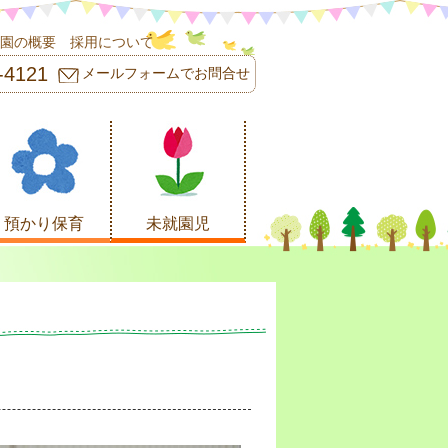
園の概要
採用について
-4121
メールフォームでお問合せ
預かり保育
未就園児