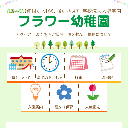
アクセス
よくあるご質問
園の概要
採用について
園について
園での過ごし方
行事
園日記
入園案内
預かり保育
未就園児