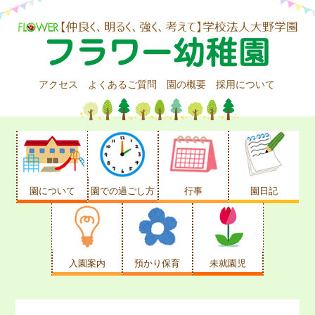
アクセス
よくあるご質問
園の概要
採用について
園について
園での過ごし方
行事
園日記
入園案内
預かり保育
未就園児