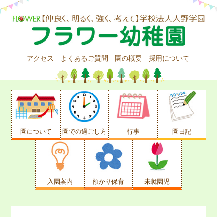
アクセス
よくあるご質問
園の概要
採用について
園について
園での過ごし方
行事
園日記
入園案内
預かり保育
未就園児