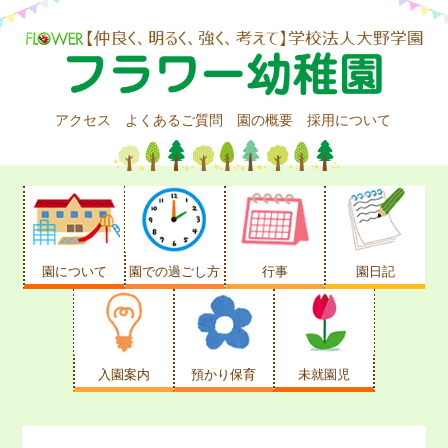
アクセス
よくあるご質問
園の概要
採用について
園について
園での過ごし方
行事
園日記
入園案内
預かり保育
未就園児